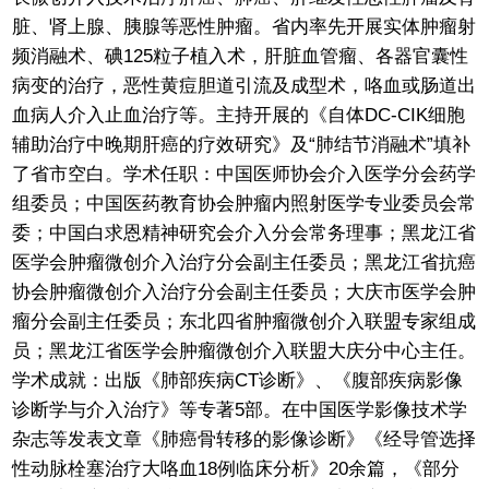
脏、肾上腺、胰腺等恶性肿瘤。省内率先开展实体肿瘤射
频消融术、碘125粒子植入术，肝脏血管瘤、各器官囊性
病变的治疗，恶性黄痘胆道引流及成型术，咯血或肠道出
血病人介入止血治疗等。主持开展的《自体DC-CIK细胞
辅助治疗中晚期肝癌的疗效研究》及“肺结节消融术”填补
了省市空白。学术任职：中国医师协会介入医学分会药学
组委员；中国医药教育协会肿瘤内照射医学专业委员会常
委；中国白求恩精神研究会介入分会常务理事；黑龙江省
医学会肿瘤微创介入治疗分会副主任委员；黑龙江省抗癌
协会肿瘤微创介入治疗分会副主任委员；大庆市医学会肿
瘤分会副主任委员；东北四省肿瘤微创介入联盟专家组成
员；黑龙江省医学会肿瘤微创介入联盟大庆分中心主任。
学术成就：出版《肺部疾病CT诊断》、《腹部疾病影像
诊断学与介入治疗》等专著5部。在中国医学影像技术学
杂志等发表文章《肺癌骨转移的影像诊断》《经导管选择
性动脉栓塞治疗大咯血18例临床分析》20余篇，《部分