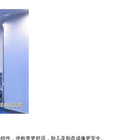
e静音扫描组件，使检查更舒适，胎儿及胎盘成像更安全。