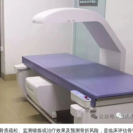
诊断骨质疏松、监测锻炼或治疗效果及预测骨折风险，是临床评估