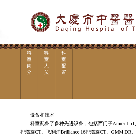
科
科
科
室
室
室
简
人
配
介
员
置
设备和技术
科室配备了多种先进设备，包括西门子Amira 1.5T
排螺旋CT、飞利浦Brilliance 16排螺旋CT、GMM 