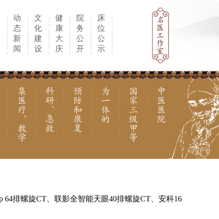
科
动
文
健
院
床
研
态
化
康
务
位
教
新
建
大
公
公
学
闻
设
庆
开
示
op 64排螺旋CT、联影全智能天眼40排螺旋CT、安科16