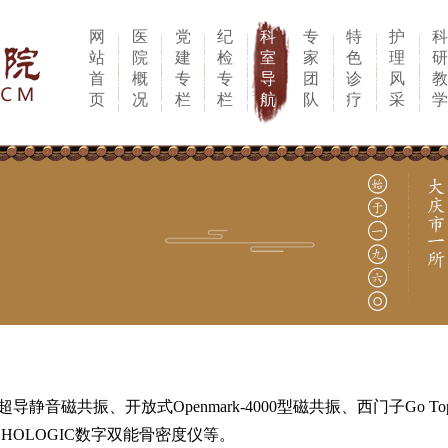
网
医
党
纪
科
专
特
护
站
院
建
检
室
家
色
理
首
概
专
专
导
团
诊
风
页
况
栏
栏
航
队
疗
采
超导静音磁共振、开放式Openmark-4000型磁共振、西门子Go T
DR、HOLOGIC数字双能骨密度仪等。