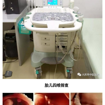
胎儿四维筛查