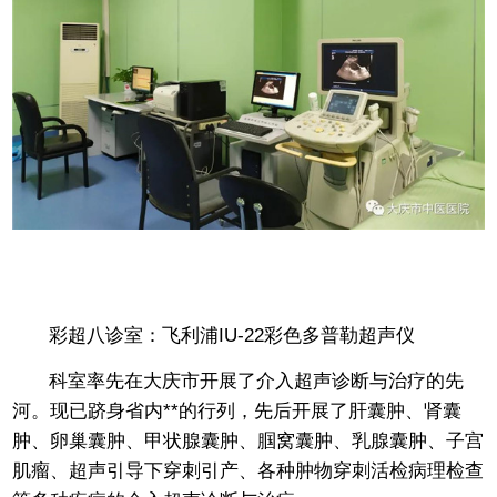
彩超八诊室：飞利浦IU-22彩色多普勒超声仪
科室率先在大庆市开展了介入超声诊断与治疗的先
河。现已跻身省内**的行列，先后开展了肝囊肿、肾囊
肿、卵巢囊肿、甲状腺囊肿、腘窝囊肿、乳腺囊肿、子宫
肌瘤、超声引导下穿刺引产、各种肿物穿刺活检病理检查