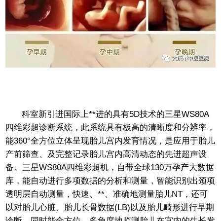
科室新引进国际上**进的具有5D技术的三星WS80A
四维彩超诊断系统，此系统具有极高的清晰度和分辨率，
能360°全方位立体呈现胎儿宫内发育情况，是应用于胎儿
产前筛查、及完整记录胎儿宫内高清动态的先进超声设
备。三星WS80A四维彩超机，自带全球130万孕产大数据
库，能自动进行多项数据的分析和测量，智能识别出颈项
透明层自动测量，快速、**、准确地测量胎儿NT，还可
以对胎儿心脏、胎儿长骨数据(LB)以及胎儿畸形进行早期
诊断，同时能全方位、多角度地监测胎儿在宫内的生长发