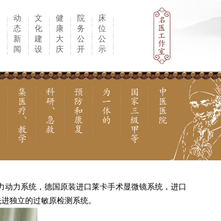
科
动
文
健
院
床
研
态
化
康
务
位
教
新
建
大
公
公
学
闻
设
庆
开
示
敦力动力系统，德国原装进口莱卡手术显微镜系统，进口
先进独立的过敏原检测系统。