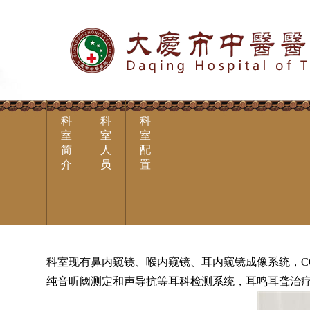
科
科
科
室
室
室
简
人
配
介
员
置
科室现有鼻内窥镜、喉内窥镜、耳内窥镜成像系统，C
纯音听阈测定和声导抗等耳科检测系统，耳鸣耳聋治