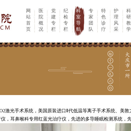
网
医
党
纪
科
专
特
护
站
院
建
检
室
家
色
理
首
概
专
专
导
团
诊
风
页
况
栏
栏
航
队
疗
采
O2激光手术系统，美国原装进口Ⅱ代低温等离子手术系统、美
疗仪，耳鼻喉科专用红蓝光治疗仪，先进的多导睡眠检测系统，