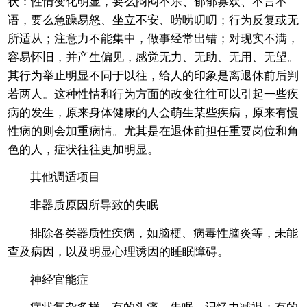
状：性情变化明显，要么闷闷不乐、郁郁寡欢、不言不
语，要么急躁易怒、坐立不安、唠唠叨叨；行为反复或无
所适从；注意力不能集中，做事经常出错；对现实不满，
容易怀旧，并产生偏见，感觉无力、无助、无用、无望。
其行为举止明显不同于以往，给人的印象是离退休前后判
若两人。这种性情和行为方面的改变往往可以引起一些疾
病的发生，原来身体健康的人会萌生某些疾病，原来有慢
性病的则会加重病情。尤其是在退休前担任重要岗位和角
色的人，症状往往更加明显。
其他调适项目
非器质原因所导致的失眠
排除各类器质性疾病，如脑梗、病毒性脑炎等，未能
查及病因，以及明显心理诱因的睡眠障碍。
神经官能症