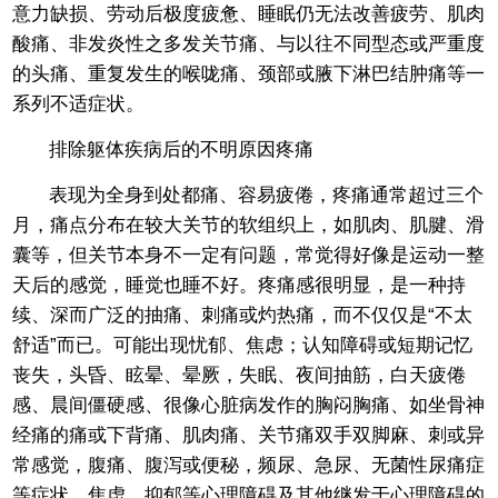
意力缺损、劳动后极度疲惫、睡眠仍无法改善疲劳、肌肉
酸痛、非发炎性之多发关节痛、与以往不同型态或严重度
的头痛、重复发生的喉咙痛、颈部或腋下淋巴结肿痛等一
系列不适症状。
排除躯体疾病后的不明原因疼痛
表现为全身到处都痛、容易疲倦，疼痛通常超过三个
月，痛点分布在较大关节的软组织上，如肌肉、肌腱、滑
囊等，但关节本身不一定有问题，常觉得好像是运动一整
天后的感觉，睡觉也睡不好。疼痛感很明显，是一种持
续、深而广泛的抽痛、刺痛或灼热痛，而不仅仅是“不太
舒适”而已。可能出现忧郁、焦虑；认知障碍或短期记忆
丧失，头昏、眩晕、晕厥，失眠、夜间抽筋，白天疲倦
感、晨间僵硬感、很像心脏病发作的胸闷胸痛、如坐骨神
经痛的痛或下背痛、肌肉痛、关节痛双手双脚麻、刺或异
常感觉，腹痛、腹泻或便秘，频尿、急尿、无菌性尿痛症
等症状。焦虑、抑郁等心理障碍及其他继发于心理障碍的