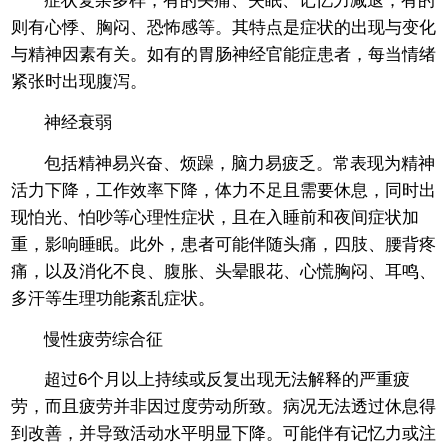
症状复杂多样，有的头痛、失眠、记忆力减退；有的
则有心悸、胸闷、恐怖感等。其特点是症状的出现与变化
与精神因素有关。如有的胃肠神经官能症患者，每当情绪
紧张时出现腹泻。
神经衰弱
包括精神易兴奋、烦躁，脑力易疲乏。常表现为精神
活力下降，工作效率下降，体力不足且需要休息，同时出
现怕光、怕吵等心理性症状，且在入睡前和夜间症状加
重，影响睡眠。此外，患者可能伴随头痛，四肢、腰背疼
痛，以及消化不良、腹胀、头晕眼花、心慌胸闷、耳鸣、
多汗等生理功能紊乱症状。
慢性疲劳综合征
超过6个月以上持续或反复出现无法解释的严重疲
劳，而且疲劳并非因过度劳动所致。病况无法透过休息得
到改善，并导致活动水平明显下降。可能伴有记忆力或注